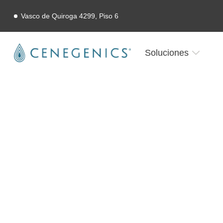
Vasco de Quiroga 4299, Piso 6
Soluciones
Home
Evaluaciones médicas avanzadas
Evaluacio
En colaboración histórica con C
Evaluaciones