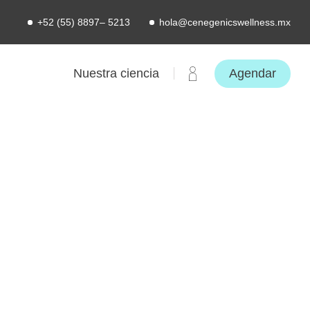
+52 (55) 8897– 5213
hola@cenegenicswellness.mx
Agendar
Nuestra ciencia
tivas para