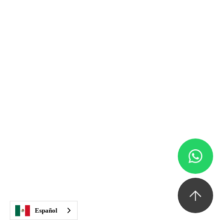
Evita lesiones y enfermedades
La detección temprana, mediante evaluaciones
periódicas, puede ayudarte a prevenir, revertir o
limitar enfermedades cuando son fáciles de tratar*.
Español