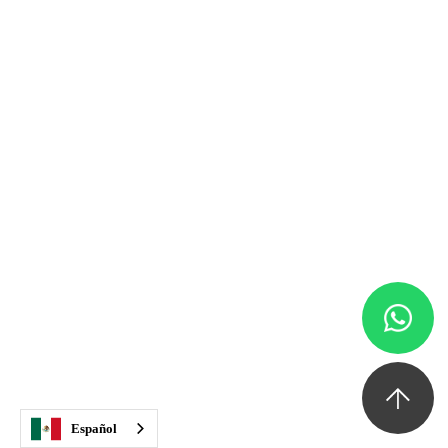
Más energía y vitalidad
:
Despídete de la fatiga y dale la bienvenida a
mayores niveles de energía*.
Composición corporal óptima
:
Menos grasa. Más músculo. Huesos fuertes.
Consigue y mantén una composición corporal
óptima*.
Aumento de la líbido
:
Enciende tu deseo de intimidad y mejora tu
rendimiento sexual*.
Español
Mente más aguda
: